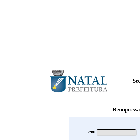
Se
Reimpressão
CPF